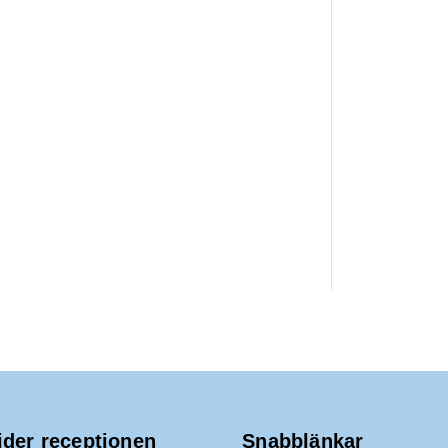
ider receptionen
Snabblänkar