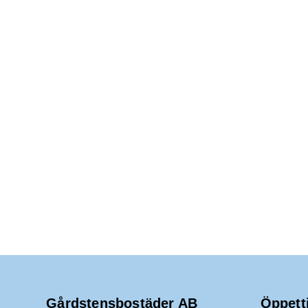
Gårdstensbostäder AB
Öppett