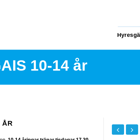
Hyresgä
AIS 10-14 år
4 ÅR
ten.
10-14 åringar tränar tisdagar 17.30-