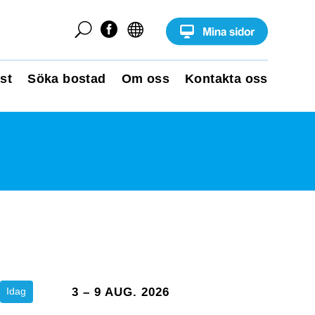
U


st
Söka bostad
Om oss
Kontakta oss
Idag
3 – 9 AUG. 2026