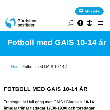
S
k
i
p
t
U


o
c
o
Fotboll med GAIS 10-14 år
n
t
e
n
t
Hem
|
Fotboll med GAIS 10-14 år
FOTBOLL MED GAIS 10-14 ÅR
Träningen är i full gång med GAIS i Gårdsten.
10-14
åringar tränar tisdagar 17.30-19.00 och torsdagar