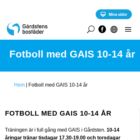
S
k
i
p
t
U


o
c
o
Fotboll med GAIS 10-14 år
n
t
e
n
t
Hem
|
Fotboll med GAIS 10-14 år
FOTBOLL MED GAIS 10-14 ÅR
Träningen är i full gång med GAIS i Gårdsten.
10-14
åringar tränar tisdagar 17.30-19.00 och torsdagar