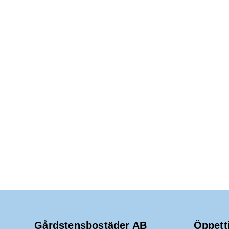
Gårdstensbostäder AB
Öppett