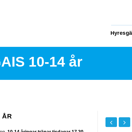
Hyresgä
AIS 10-14 år
4 ÅR
ten.
10-14 åringar tränar tisdagar 17.30-