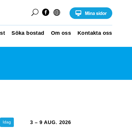
U


st
Söka bostad
Om oss
Kontakta oss
Idag
3 – 9 AUG. 2026