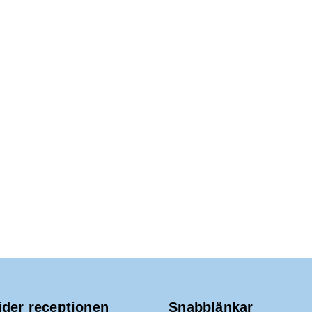
ider receptionen
Snabblänkar