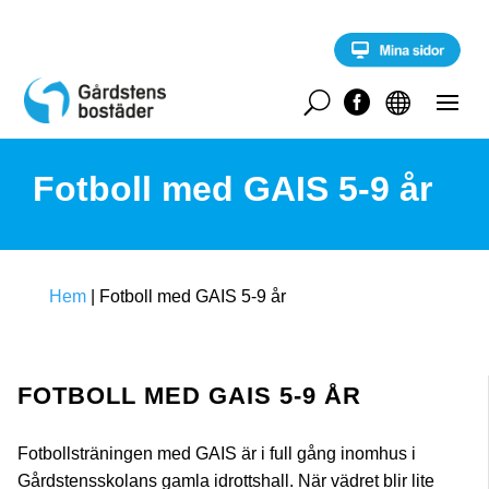
S
k
i
p
t
U


o
c
o
Fotboll med GAIS 5-9 år
n
t
e
n
t
Hem
|
Fotboll med GAIS 5-9 år
FOTBOLL MED GAIS 5-9 ÅR
Fotbollsträningen med GAIS är i full gång inomhus i
Gårdstensskolans gamla idrottshall. När vädret blir lite