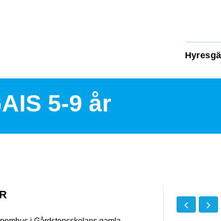
Hyresgä
AIS 5-9 år
ÅR
g inomhus i Gårdstensskolans gamla