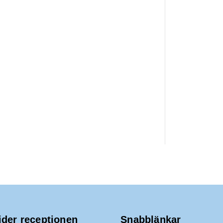
ider receptionen
Snabblänkar