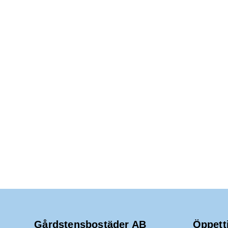
Gårdstensbostäder AB
Öppett