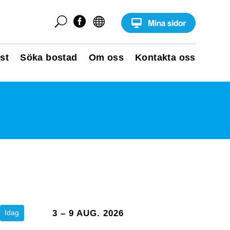
U


st
Söka bostad
Om oss
Kontakta oss
Idag
3 – 9 AUG. 2026