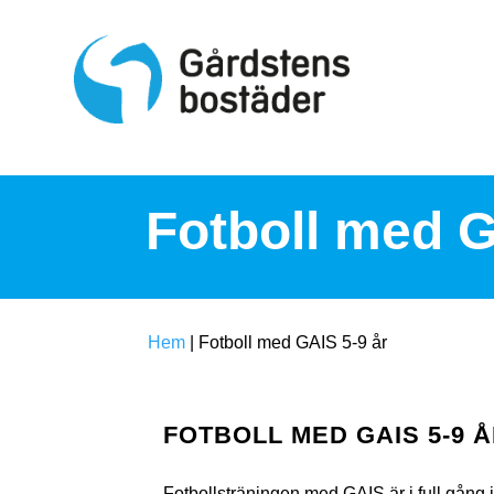
S
k
i
p
t
o
c
o
n
t
Fotboll med G
e
n
t
Hem
|
Fotboll med GAIS 5-9 år
FOTBOLL MED GAIS 5-9 
Fotbollsträningen med GAIS är i full gån