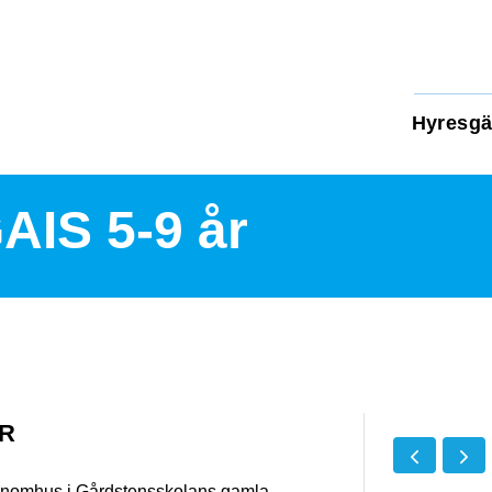
Hyresgä
AIS 5-9 år
ÅR
g inomhus i Gårdstensskolans gamla