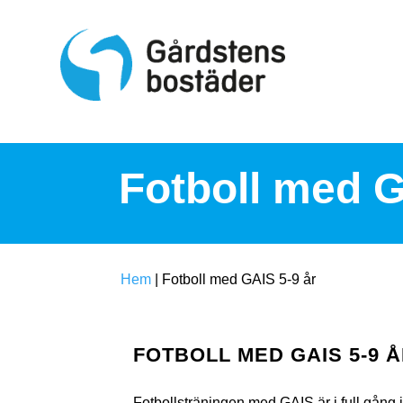
S
k
i
p
t
o
c
o
n
t
Fotboll med G
e
n
t
Hem
|
Fotboll med GAIS 5-9 år
FOTBOLL MED GAIS 5-9 
Fotbollsträningen med GAIS är i full gån