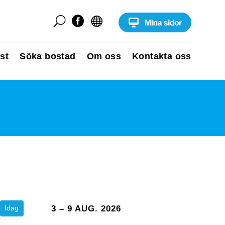
U


st
Söka bostad
Om oss
Kontakta oss
Idag
3 – 9 AUG. 2026