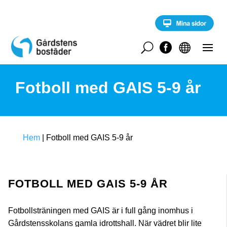
S
k
i
p
t
U


o
c
o
Fotboll med GAIS 5-9 år
n
t
e
n
t
Hem
|
Fotboll med GAIS 5-9 år
FOTBOLL MED GAIS 5-9 ÅR
Fotbollsträningen med GAIS är i full gång inomhus i
Gårdstensskolans gamla idrottshall. När vädret blir lite