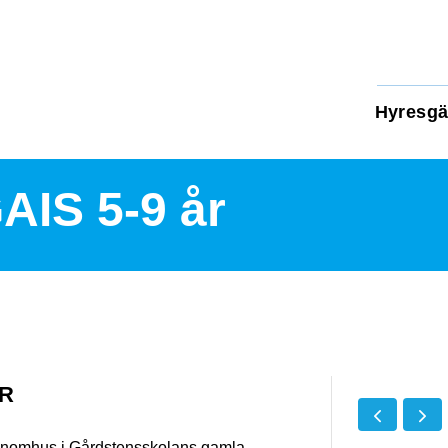
Hyresgä
AIS 5-9 år
ÅR
g inomhus i Gårdstensskolans gamla