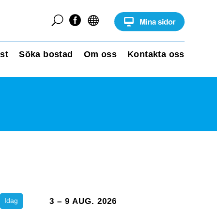
U


st
Söka bostad
Om oss
Kontakta oss
Idag
3 – 9 AUG. 2026