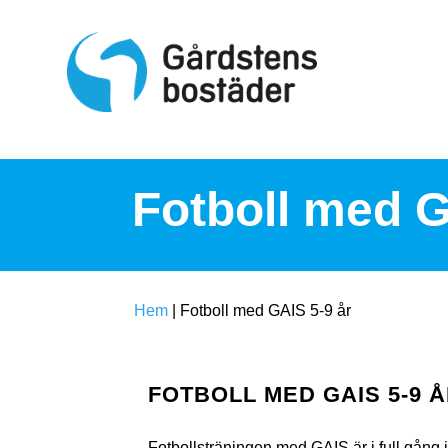
S
k
i
p
t
o
c
o
n
t
Fotboll med G
e
n
t
Hem
|
Fotboll med GAIS 5-9 år
FOTBOLL MED GAIS 5-9 
Fotbollsträningen med GAIS är i full gån