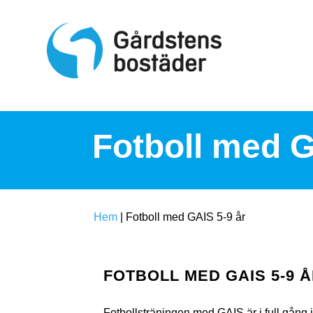
S
k
i
p
t
o
c
o
n
t
Fotboll med G
e
n
t
Hem
|
Fotboll med GAIS 5-9 år
FOTBOLL MED GAIS 5-9 
Fotbollsträningen med GAIS är i full gån