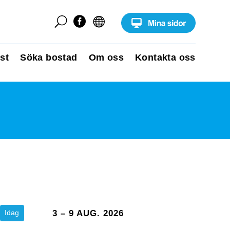
U


st
Söka bostad
Om oss
Kontakta oss
Idag
3 – 9 AUG. 2026