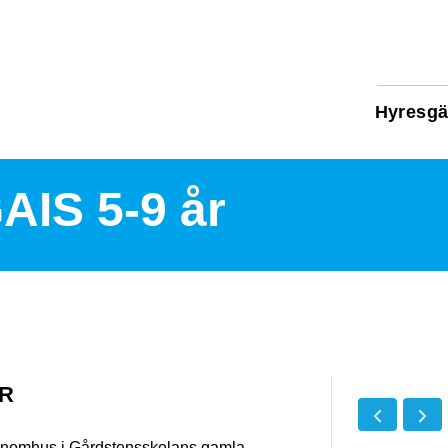
Hyresgä
AIS 5-9 år
ÅR
g inomhus i Gårdstensskolans gamla