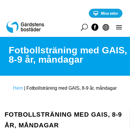
S
k
i
p
t
U


o
c
o
Fotbollsträning med GAIS,
n
t
8-9 år, måndagar
e
n
t
Hem
|
Fotbollsträning med GAIS, 8-9 år, måndagar
FOTBOLLSTRÄNING MED GAIS, 8-9
ÅR, MÅNDAGAR