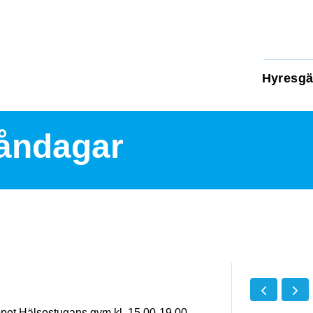
Hyresgä
åndagar
pet Hälsostugans gym kl. 15.00-19.00.