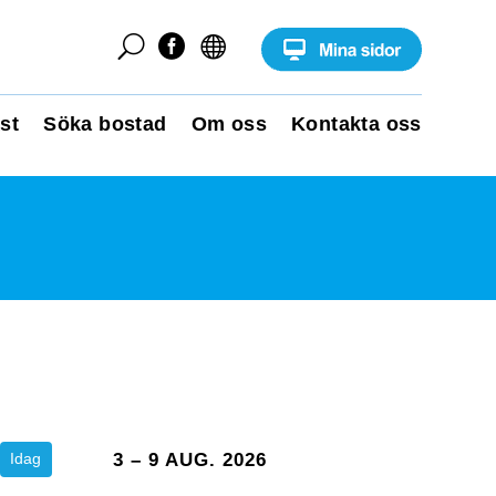
U


st
Söka bostad
Om oss
Kontakta oss
Idag
3 – 9 AUG. 2026