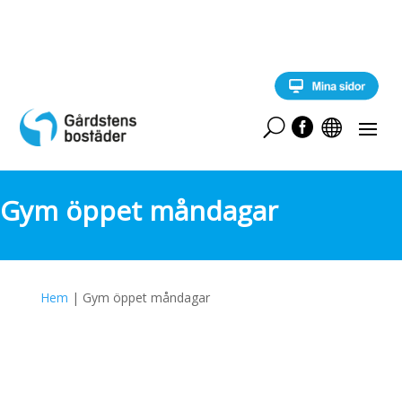
Skip
to
content
U


Gym öppet måndagar
Hem
|
Gym öppet måndagar