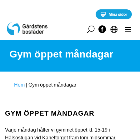
S
k
i
p
t
U


o
c
o
Gym öppet måndagar
n
t
e
n
t
Hem
|
Gym öppet måndagar
GYM ÖPPET MÅNDAGAR
Varje måndag håller vi gymmet öppet kl. 15-19 i
Hälsostugan vid Kaneltorget fram tom midsommar.