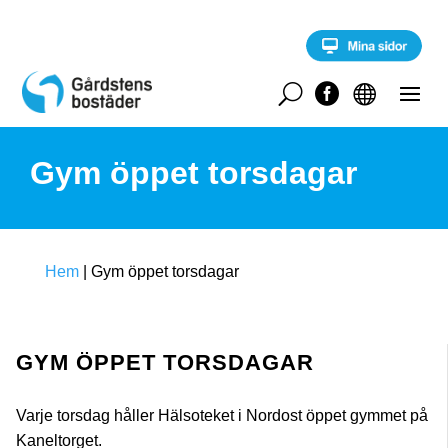
S
k
i
p
t
U


o
c
o
Gym öppet torsdagar
n
t
e
n
t
Hem
|
Gym öppet torsdagar
GYM ÖPPET TORSDAGAR
Varje torsdag håller Hälsoteket i Nordost öppet gymmet på
Kaneltorget.