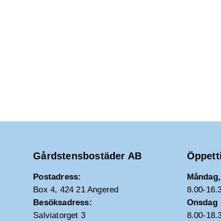
Gårdstensbostäder AB
Öppett
Postadress:
Måndag, 
Box 4, 424 21 Angered
8.00-16.
Besöksadress:
Onsdag
Salviatorget 3
8.00-18.