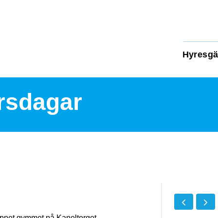
Hyresgä
rsdagar
 öppet gymmet på Kaneltorget.