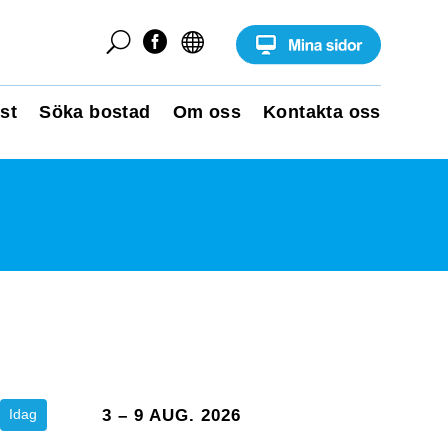
U


st
Söka bostad
Om oss
Kontakta oss
Idag
3 – 9 AUG. 2026