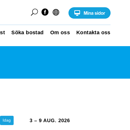
U


st
Söka bostad
Om oss
Kontakta oss
Idag
3 – 9 AUG. 2026