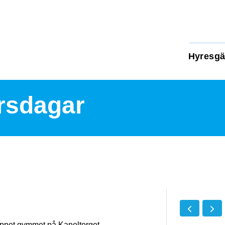
Hyresgä
rsdagar
 öppet gymmet på Kaneltorget.