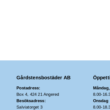
Gårdstensbostäder AB
Öppett
Postadress:
Måndag, 
Box 4, 424 21 Angered
8.00-16.
Besöksadress:
Onsdag
Salviatorget 3
8.00-18.