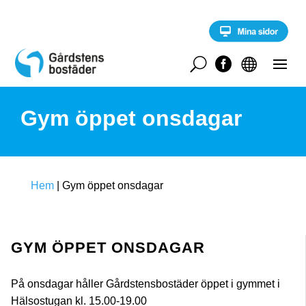
S
k
i
p
t
U


o
c
o
Gym öppet onsdagar
n
t
e
n
t
Hem
|
Gym öppet onsdagar
GYM ÖPPET ONSDAGAR
På onsdagar håller Gårdstensbostäder öppet i gymmet i
Hälsostugan kl. 15.00-19.00