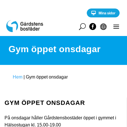
S
k
i
p
t
U


o
c
o
Gym öppet onsdagar
n
t
e
n
t
Hem
|
Gym öppet onsdagar
GYM ÖPPET ONSDAGAR
På onsdagar håller Gårdstensbostäder öppet i gymmet i
Hälsostugan kl. 15.00-19.00