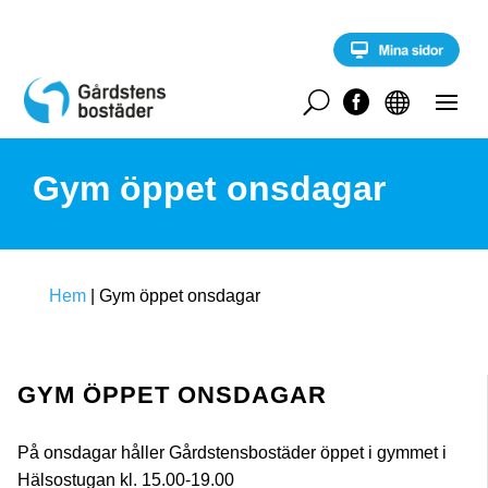
S
k
i
p
t
U


o
c
o
Gym öppet onsdagar
n
t
e
n
t
Hem
|
Gym öppet onsdagar
GYM ÖPPET ONSDAGAR
På onsdagar håller Gårdstensbostäder öppet i gymmet i
Hälsostugan kl. 15.00-19.00