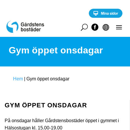
S
k
i
p
t
U


o
c
o
Gym öppet onsdagar
n
t
e
n
t
Hem
|
Gym öppet onsdagar
GYM ÖPPET ONSDAGAR
På onsdagar håller Gårdstensbostäder öppet i gymmet i
Hälsostugan kl. 15.00-19.00