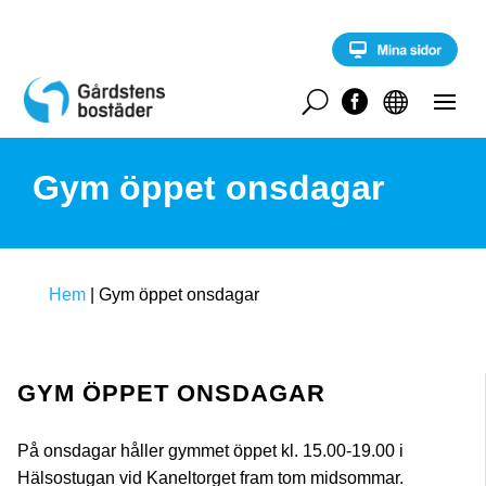
S
k
i
p
t
U


o
c
o
Gym öppet onsdagar
n
t
e
n
t
Hem
|
Gym öppet onsdagar
GYM ÖPPET ONSDAGAR
På onsdagar håller gymmet öppet kl. 15.00-19.00 i
Hälsostugan vid Kaneltorget fram tom midsommar.