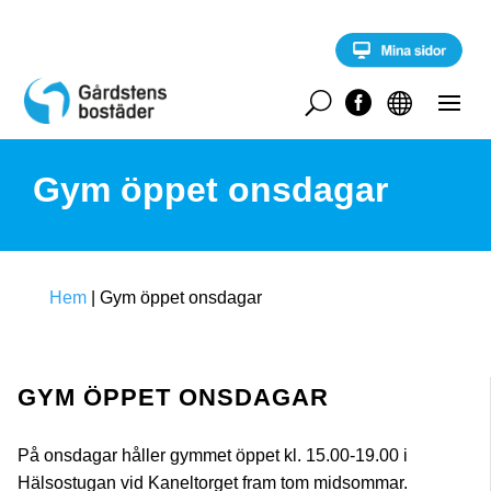
S
k
i
p
t
U


o
c
o
Gym öppet onsdagar
n
t
e
n
t
Hem
|
Gym öppet onsdagar
GYM ÖPPET ONSDAGAR
På onsdagar håller gymmet öppet kl. 15.00-19.00 i
Hälsostugan vid Kaneltorget fram tom midsommar.