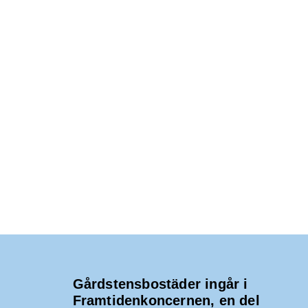
Gårdstensbostäder ingår i
Framtidenkoncernen, en del