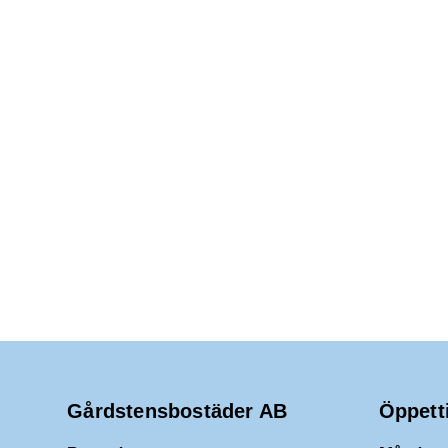
Gårdstensbostäder AB
Öppett