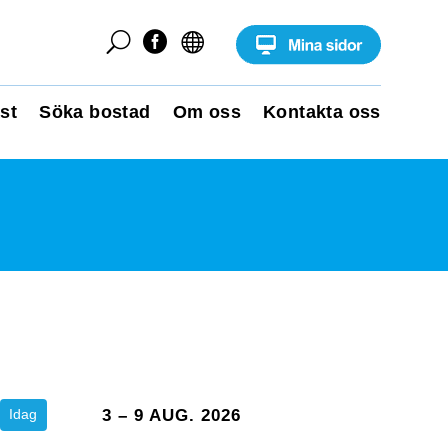
U


st
Söka bostad
Om oss
Kontakta oss
Idag
3 – 9 AUG. 2026