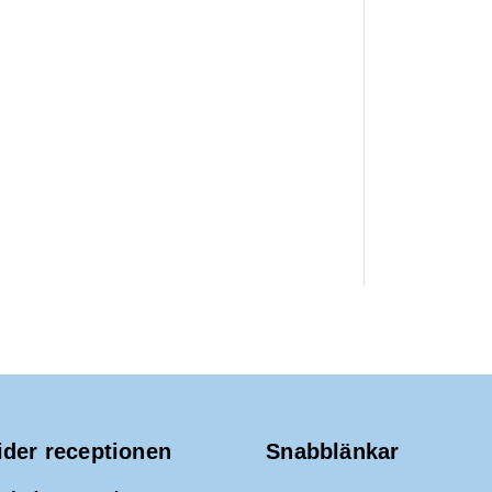
ider receptionen
Snabblänkar