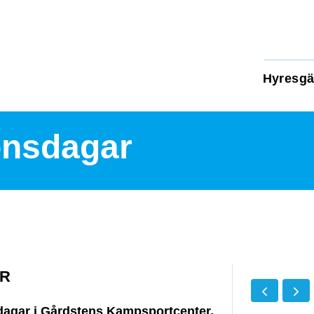
Hyresgä
onsdagar
AR
agar i Gårdstens Kampsportcenter.