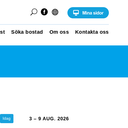
U


st
Söka bostad
Om oss
Kontakta oss
Idag
3 – 9 AUG. 2026