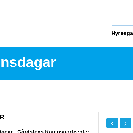
Hyresgä
onsdagar
AR
agar i Gårdstens Kampsportcenter.