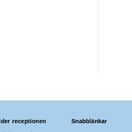
ider receptionen
Snabblänkar