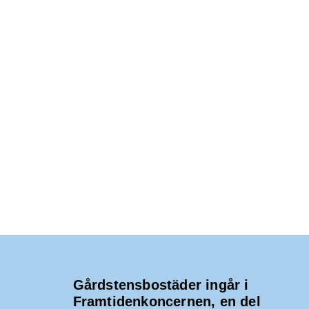
Gårdstensbostäder ingår i
Framtidenkoncernen, en del