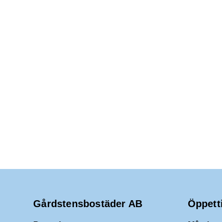
Gårdstensbostäder AB
Öppett