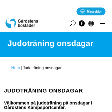
S
k
i
p
t
U


o
c
o
Judoträning onsdagar
n
t
e
n
t
Hem
|
Judoträning onsdagar
JUDOTRÄNING ONSDAGAR
Välkommen på judoträning på onsdagar i
Gårdstens Kampsportcenter.