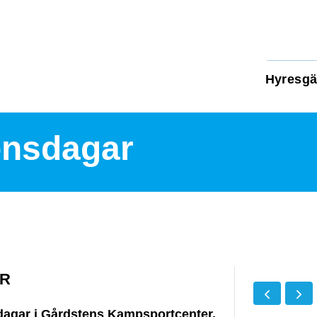
Hyresgä
onsdagar
AR
agar i Gårdstens Kampsportcenter.