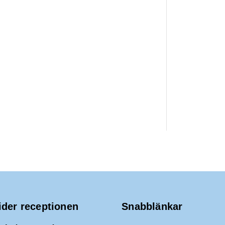
ider receptionen
Snabblänkar