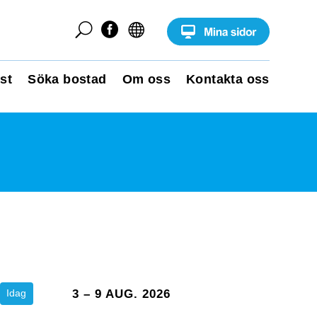
U


st
Söka bostad
Om oss
Kontakta oss
Idag
3 – 9 AUG. 2026