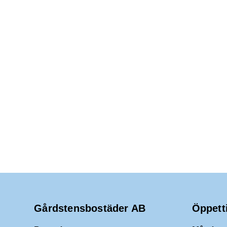
Gårdstensbostäder AB
Öppett