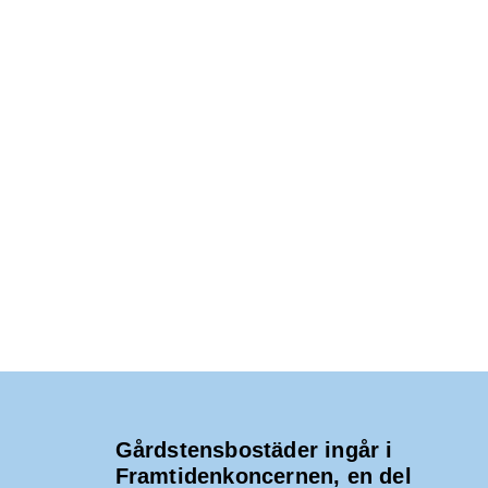
Gårdstensbostäder ingår i
Framtidenkoncernen, en del