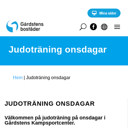
S
k
i
p
t
U


o
c
o
Judoträning onsdagar
n
t
e
n
t
Hem
|
Judoträning onsdagar
JUDOTRÄNING ONSDAGAR
Välkommen på judoträning på onsdagar i
Gårdstens Kampsportcenter.