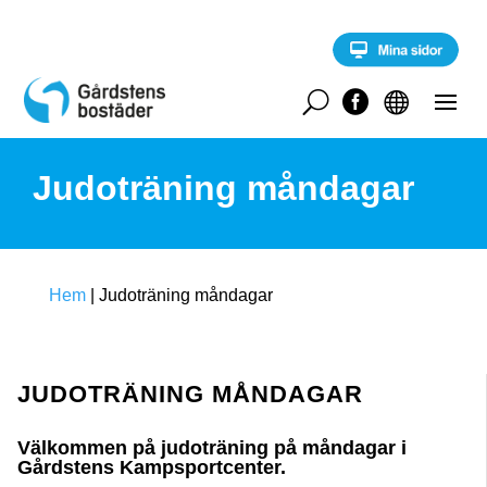
S
k
i
p
t
U


o
c
o
Judoträning måndagar
n
t
e
n
t
Hem
|
Judoträning måndagar
JUDOTRÄNING MÅNDAGAR
Välkommen på judoträning på måndagar i
Gårdstens Kampsportcenter.