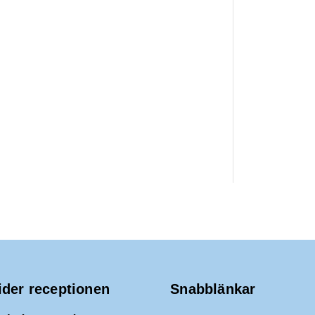
ider receptionen
Snabblänkar