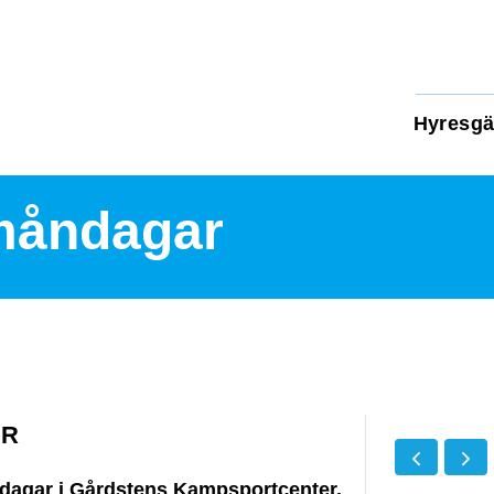
Hyresgä
måndagar
AR
dagar i Gårdstens Kampsportcenter.