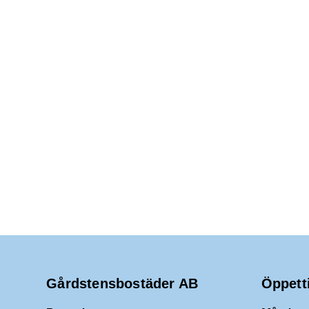
Gårdstensbostäder AB
Öppett