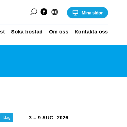
U


st
Söka bostad
Om oss
Kontakta oss
Idag
3 – 9 AUG. 2026