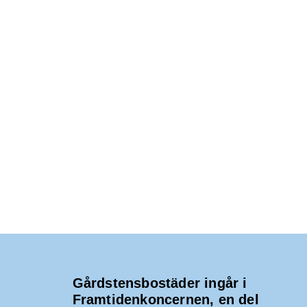
Gårdstensbostäder ingår i
Framtidenkoncernen, en del