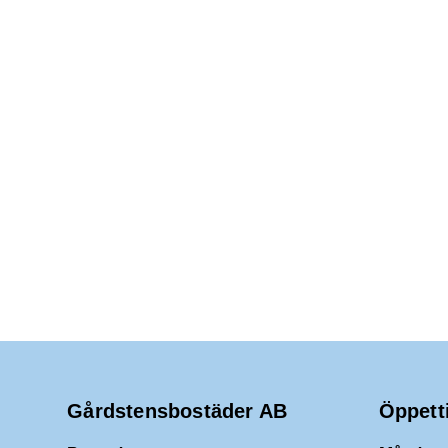
Gårdstensbostäder AB
Öppett