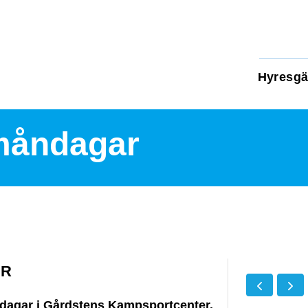
Hyresgä
måndagar
AR
dagar i Gårdstens Kampsportcenter.