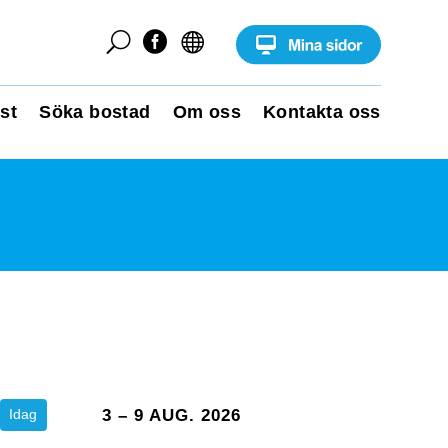
U


st
Söka bostad
Om oss
Kontakta oss
Idag
3 – 9 AUG. 2026