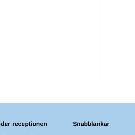
ider receptionen
Snabblänkar