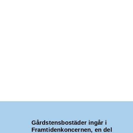
Gårdstensbostäder ingår i
Framtidenkoncernen, en del