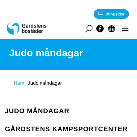
S
k
i
p
t
U


o
c
o
Judo måndagar
n
t
e
n
t
Hem
|
Judo måndagar
JUDO MÅNDAGAR
GÅRDSTENS KAMPSPORTCENTER