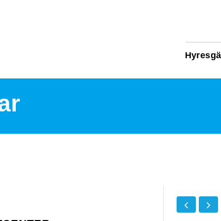
Hyresgä
ar