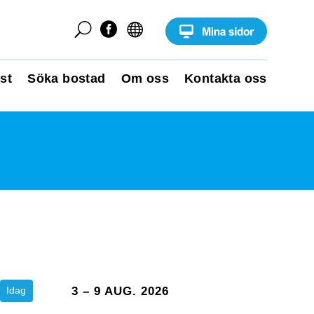
U


st
Söka bostad
Om oss
Kontakta oss
Idag
3 – 9 AUG. 2026