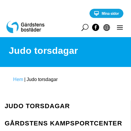
S
k
i
p
t
U


o
c
o
Judo torsdagar
n
t
e
n
t
Hem
|
Judo torsdagar
JUDO TORSDAGAR
GÅRDSTENS KAMPSPORTCENTER