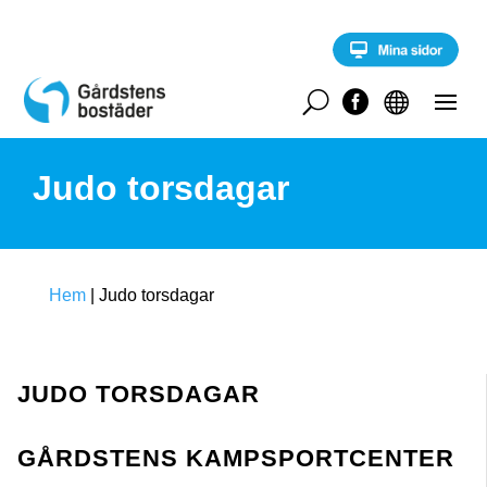
S
k
i
p
t
U


o
c
o
Judo torsdagar
n
t
e
n
t
Hem
|
Judo torsdagar
JUDO TORSDAGAR
GÅRDSTENS KAMPSPORTCENTER