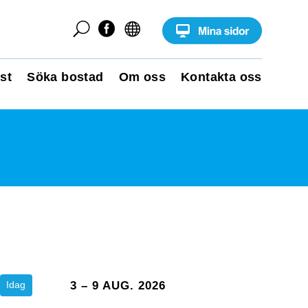
U


st
Söka bostad
Om oss
Kontakta oss
Idag
3 – 9 AUG. 2026