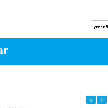
Hyresgä
ar