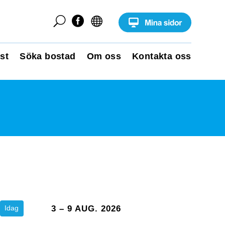
U


st
Söka bostad
Om oss
Kontakta oss
Idag
3 – 9 AUG. 2026