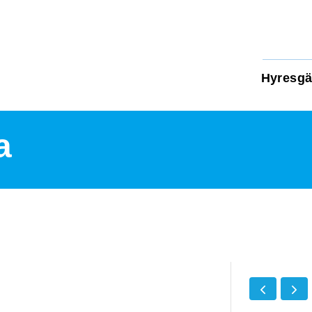
Hyresgä
a