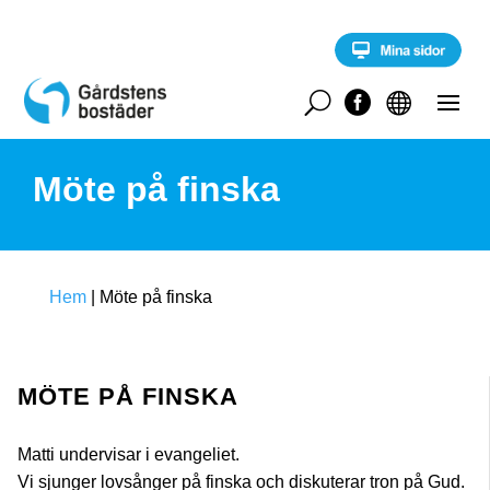
S
k
i
p
t
U


o
c
o
Möte på finska
n
t
e
n
t
Hem
|
Möte på finska
MÖTE PÅ FINSKA
Matti undervisar i evangeliet.
Vi sjunger lovsånger på finska och diskuterar tron på Gud.