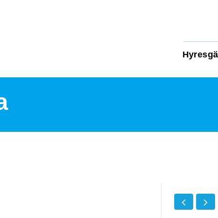
Hyresgä
a