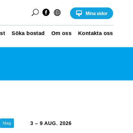
U


st
Söka bostad
Om oss
Kontakta oss
Idag
3 – 9 AUG. 2026