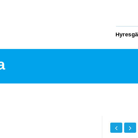
Hyresgä
a