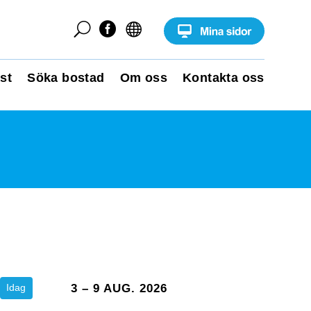
U


st
Söka bostad
Om oss
Kontakta oss
Idag
3 – 9 AUG. 2026