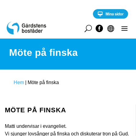
S
k
i
p
t
U


o
c
o
Möte på finska
n
t
e
n
t
Hem
|
Möte på finska
MÖTE PÅ FINSKA
Matti undervisar i evangeliet.
Vi sjunger lovsånger på finska och diskuterar tron på Gud.