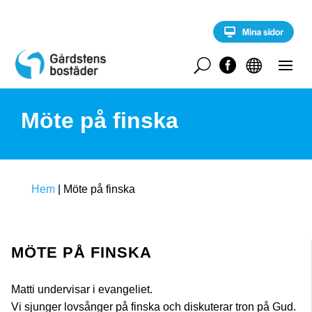
S
k
i
p
t
U


o
c
o
Möte på finska
n
t
e
n
t
Hem
|
Möte på finska
MÖTE PÅ FINSKA
Matti undervisar i evangeliet.
Vi sjunger lovsånger på finska och diskuterar tron på Gud.