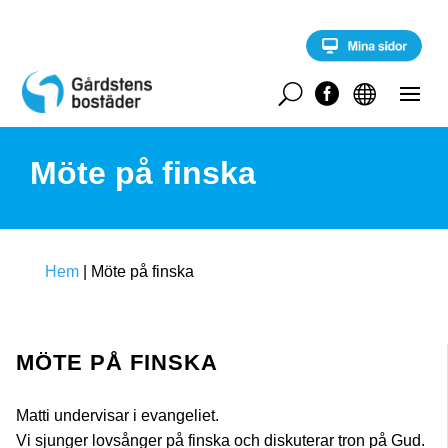
S
k
i
p
t
U


o
c
o
Möte på finska
n
t
e
n
t
Hem
|
Möte på finska
MÖTE PÅ FINSKA
Matti undervisar i evangeliet.
Vi sjunger lovsånger på finska och diskuterar tron på Gud.