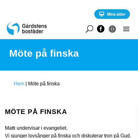
S
k
i
p
t
U


o
c
o
Möte på finska
n
t
e
n
t
Hem
|
Möte på finska
MÖTE PÅ FINSKA
Matti undervisar i evangeliet.
Vi sjunger lovsånger på finska och diskuterar tron på Gud.