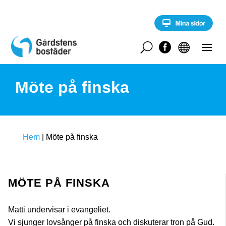
S
k
i
p
t
U


o
c
o
Möte på finska
n
t
e
n
t
Hem
|
Möte på finska
MÖTE PÅ FINSKA
Matti undervisar i evangeliet.
Vi sjunger lovsånger på finska och diskuterar tron på Gud.