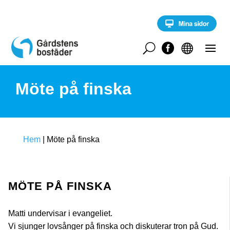
S
k
i
p
t
U


o
c
o
Möte på finska
n
t
e
n
t
Hem
|
Möte på finska
MÖTE PÅ FINSKA
Matti undervisar i evangeliet.
Vi sjunger lovsånger på finska och diskuterar tron på Gud.