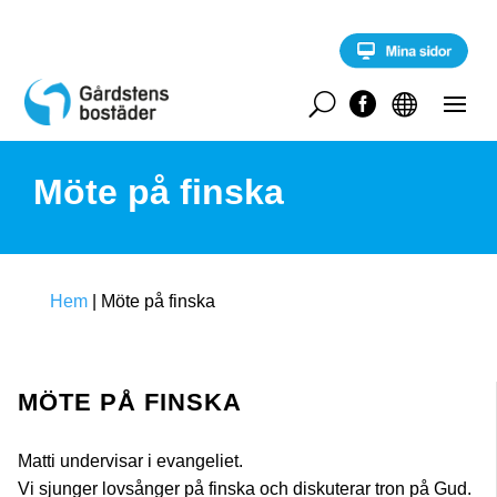
S
k
i
p
t
U


o
c
o
Möte på finska
n
t
e
n
t
Hem
|
Möte på finska
MÖTE PÅ FINSKA
Matti undervisar i evangeliet.
Vi sjunger lovsånger på finska och diskuterar tron på Gud.