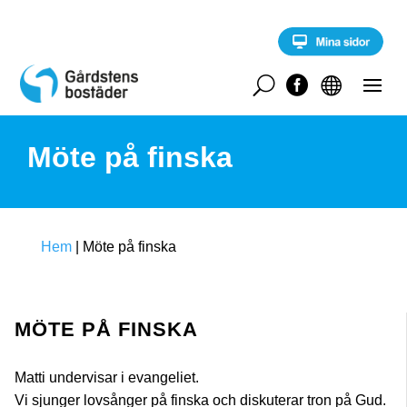
S
k
i
p
t
U


o
c
o
Möte på finska
n
t
e
n
t
Hem
|
Möte på finska
MÖTE PÅ FINSKA
Matti undervisar i evangeliet.
Vi sjunger lovsånger på finska och diskuterar tron på Gud.