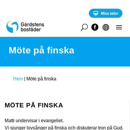
S
k
i
p
t
U


o
c
o
Möte på finska
n
t
e
n
t
Hem
|
Möte på finska
MÖTE PÅ FINSKA
Matti undervisar i evangeliet.
Vi sjunger lovsånger på finska och diskuterar tron på Gud.