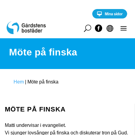
S
k
i
p
t
U


o
c
o
Möte på finska
n
t
e
n
t
Hem
|
Möte på finska
MÖTE PÅ FINSKA
Matti undervisar i evangeliet.
Vi sjunger lovsånger på finska och diskuterar tron på Gud.